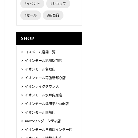
#イベント
#ショップ
#セール
#新商品
SHOP
コスメーム店舗一覧
イオンモール旭川駅前店
イオンモール名取店
イオンモール幕張新都心店
イオンレイクタウン店
イオンモール水戸内原店
イオンモール津田沼South店
イオンモール岡崎店
mozoワンダーシティ店
イオンモール各務原インター店