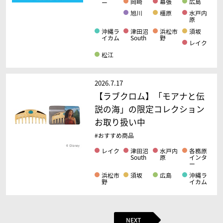
岡崎
幕張
広島
ー
旭川
橿原
水戸内
原
沖縄ラ
津田沼
浜松市
須坂
イカム
South
野
レイク
松江
2026.7.17
【ラブクロム】「モアナと伝
説の海」の限定コレクション
お取り扱い中
#おすすめ商品
レイク
津田沼
水戸内
各務原
South
原
インタ
ー
浜松市
須坂
広島
沖縄ラ
野
イカム
NEXT