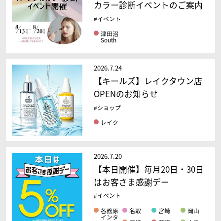
カラー診断イベントのご案内
#イベント
津田沼
South
2026.7.24
【キールズ】レイクタウン店
OPENのお知らせ
#ショップ
レイク
2026.7.20
【本日開催】毎月20日・30日
はお客さま感謝デー
#イベント
各務原
名取
宮崎
岡山
インタ