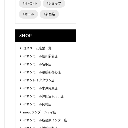
#イベント
#ショップ
#セール
#新商品
SHOP
コスメーム店舗一覧
イオンモール旭川駅前店
イオンモール名取店
イオンモール幕張新都心店
イオンレイクタウン店
イオンモール水戸内原店
イオンモール津田沼South店
イオンモール岡崎店
mozoワンダーシティ店
イオンモール各務原インター店