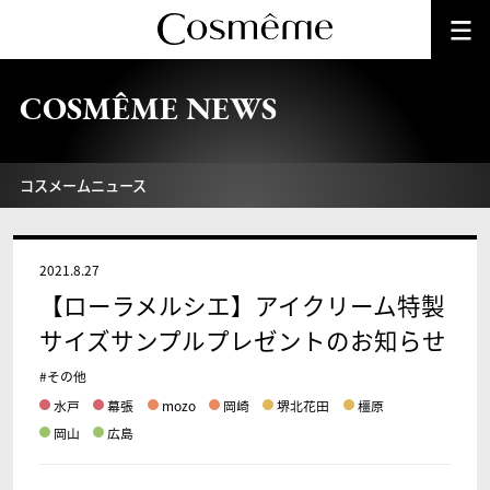
COSMÊME NEWS
コスメームニュース
2021.8.27
【ローラメルシエ】アイクリーム特製
サイズサンプルプレゼントのお知らせ
#その他
水戸
幕張
mozo
岡崎
堺北花田
橿原
岡山
広島