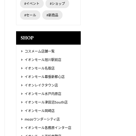
#イベント
#ショップ
#セール
#新商品
SHOP
コスメーム店舗一覧
イオンモール旭川駅前店
イオンモール名取店
イオンモール幕張新都心店
イオンレイクタウン店
イオンモール水戸内原店
イオンモール津田沼South店
イオンモール岡崎店
mozoワンダーシティ店
イオンモール各務原インター店