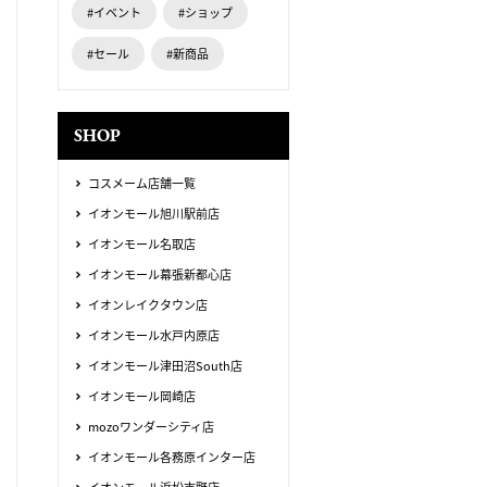
#イベント
#ショップ
#セール
#新商品
SHOP
コスメーム店舗一覧
イオンモール旭川駅前店
イオンモール名取店
イオンモール幕張新都心店
イオンレイクタウン店
イオンモール水戸内原店
イオンモール津田沼South店
イオンモール岡崎店
mozoワンダーシティ店
イオンモール各務原インター店