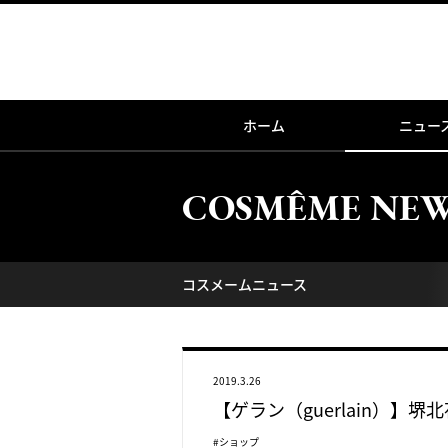
ホーム
ニュー
COSMÊME NE
コスメームニュース
2019.3.26
【ゲラン（guerlain）】
#ショップ