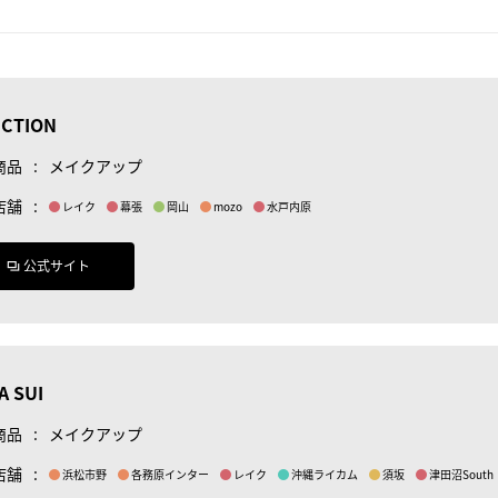
ICTION
商品
:
メイクアップ
店舗
:
レイク
幕張
岡山
mozo
水戸内原
公式サイト
A SUI
商品
:
メイクアップ
店舗
:
浜松市野
各務原インター
レイク
沖縄ライカム
須坂
津田沼South