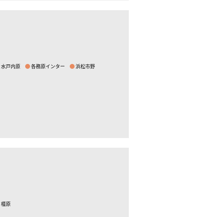
水戸内原
各務原インター
浜松市野
橿原