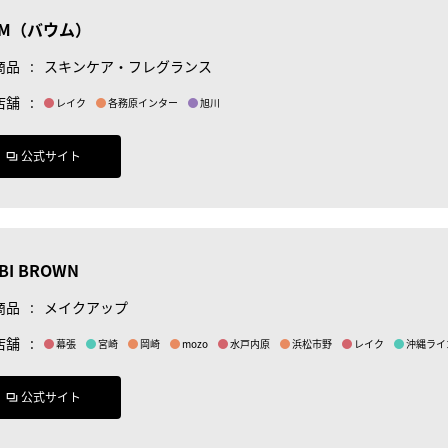
UM（バウム）
商品
:
スキンケア・フレグランス
店舗
:
レイク
各務原インター
旭川
公式サイト
BI BROWN
商品
:
メイクアップ
店舗
:
幕張
宮崎
岡崎
mozo
水戸内原
浜松市野
レイク
沖縄ライ
公式サイト