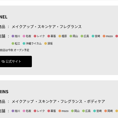
NEL
商品
:
メイクアップ・スキンケア・フレグランス
店舗
:
旭川
名取
レイク
幕張
橿原
岡山
広島
宮崎
mozo
松江
沖縄ライカム
須坂
駅前店は今秋 オープン予定
公式サイト
RINS
商品
:
メイクアップ ・スキンケア・フレグランス ・ボディケア
店舗
:
旭川
名取
レイク
幕張
mozo
岡山
広島
宮崎
岡崎