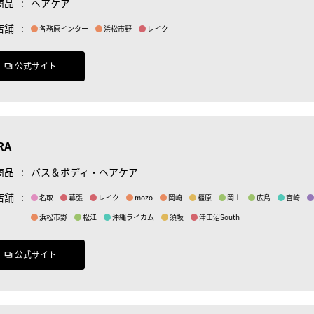
商品
:
ヘアケア
店舗
:
各務原インター
浜松市野
レイク
公式サイト
RA
商品
:
バス＆ボディ・ヘアケア
店舗
:
名取
幕張
レイク
mozo
岡崎
橿原
岡山
広島
宮崎
浜松市野
松江
沖縄ライカム
須坂
津田沼South
公式サイト