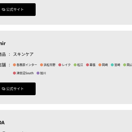
公式サイト
nir
商品
:
スキンケア
店舗
:
各務原インター
浜松市野
レイク
松江
幕張
岡崎
宮崎
岡
津田沼South
旭川
公式サイト
DA