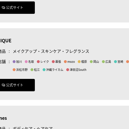
公式サイト
NIQUE
商品
:
メイクアップ・スキンケア・フレグランス
店舗
:
旭川
名取
レイク
幕張
mozo
橿原
岡山
広島
宮崎
浜松市野
松江
沖縄ライカム
津田沼South
公式サイト
nes
商品
:
ボディケア・ヘアケア