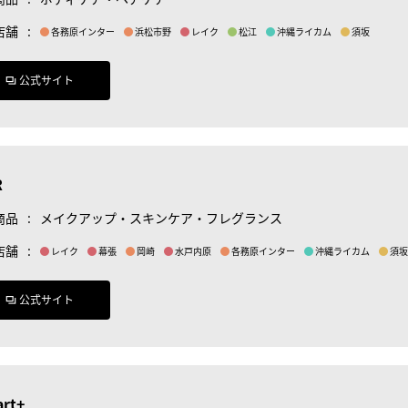
店舗
:
各務原インター
浜松市野
レイク
松江
沖縄ライカム
須坂
公式サイト
R
商品
:
メイクアップ・スキンケア・フレグランス
店舗
:
レイク
幕張
岡崎
水戸内原
各務原インター
沖縄ライカム
須坂
公式サイト
art+