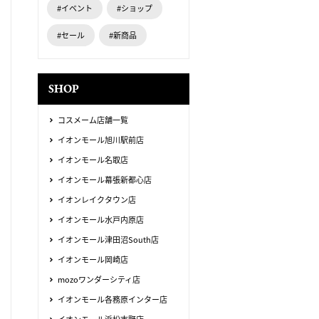
#イベント
#ショップ
#セール
#新商品
SHOP
コスメーム店舗一覧
イオンモール旭川駅前店
イオンモール名取店
イオンモール幕張新都心店
イオンレイクタウン店
イオンモール水戸内原店
イオンモール津田沼South店
イオンモール岡崎店
mozoワンダーシティ店
イオンモール各務原インター店