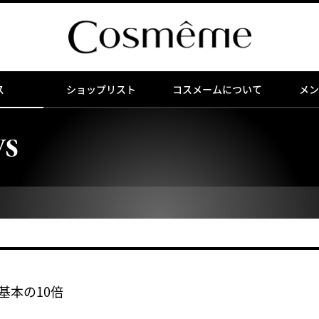
ス
ショップリスト
コスメームについて
メン
WS
T基本の10倍