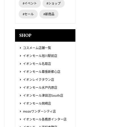
#イベント
#ショップ
#セール
#新商品
SHOP
コスメーム店舗一覧
イオンモール旭川駅前店
イオンモール名取店
イオンモール幕張新都心店
イオンレイクタウン店
イオンモール水戸内原店
イオンモール津田沼South店
イオンモール岡崎店
mozoワンダーシティ店
イオンモール各務原インター店